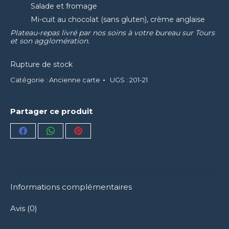
Salade et fromage
Mi-cuit au chocolat (sans gluten), crème anglaise
Plateau-repas livré par nos soins à votre bureau sur Tours
et son agglomération.
Rupture de stock
Catégorie :
Ancienne carte
UGS :
201-21
Partager ce produit
Partager
Partager
Partager
sur
sur
sur
Facebook
WhatsApp
Pinterest
Informations complémentaires
Avis (0)