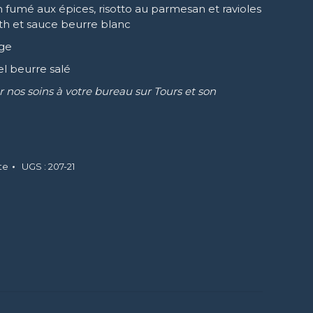
fumé aux épices, risotto au parmesan et ravioles
h et sauce beurre blanc
age
l beurre salé
r nos soins à votre bureau sur Tours et son
te
UGS :
207-21
tager
terest