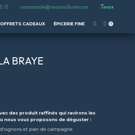
2 15
commande@maisonlhote.com
Tours
OFFRETS CADEAUX
ÉPICERIE FINE
0
LA BRAYE
vec des produit raffinés qui ravirons les
 nous vous proposons de déguster :
it d’oignons et pain de campagne