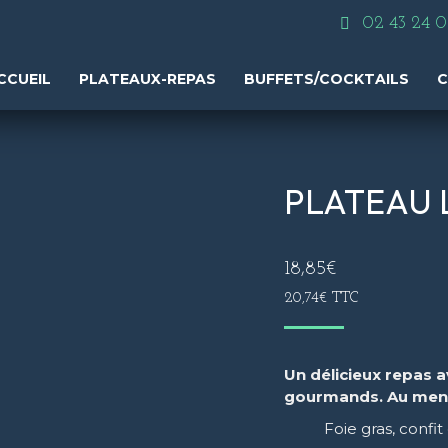
02 43 24 0
CCUEIL
PLATEAUX-REPAS
BUFFETS/COCKTAILS
C
PLATEAU 
18,85
€
20,74
€
TTC
Un délicieux repas a
gourmands. Au menu
Foie gras, conf