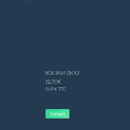
BOX PAN CROQ'
12,70
€
13,97
€
TTC
Détails