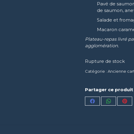
Pavé de saumon 
de saumon, anet
Salade et from
Macaron carame
Plateau-repas livré pa
agglomération.
Rupture de stock
Catégorie :
Ancienne car
Partager ce produit
Partager
Partager
Par
sur
sur
sur
Facebook
WhatsApp
Pin