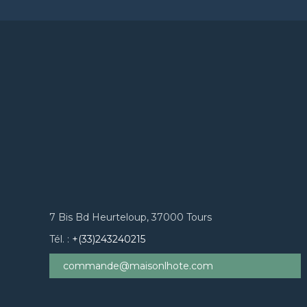
7 Bis Bd Heurteloup, 37000 Tours
Tél. :
+(33)243240215
commande@maisonlhote.com