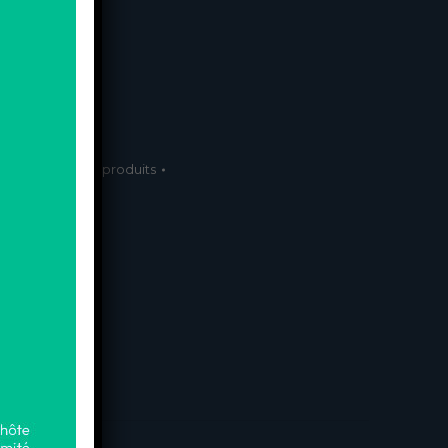
er
rvices
,
Tous nos produits
ager
erest