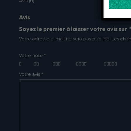
Avis (0)
Avis
Soyez le premier à laisser votre avis sur 
Votre adresse e-mail ne sera pas publiée.
Les cham
Votre note
*
Votre avis
*