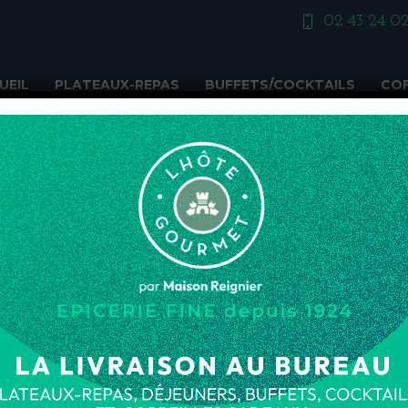
02 43 24 02
UEIL
PLATEAUX-REPAS
BUFFETS/COCKTAILS
COF
INSTALLAT
41,67
€
50,00
€
TTC
Installation et mise en
entreprise. Prestation