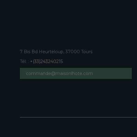
7 Bis Bd Heurteloup, 37000 Tours
Tél. :
+(33)243240215
commande@maisonlhote.com