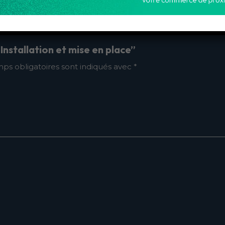
“Installation et mise en place”
ps obligatoires sont indiqués avec
*