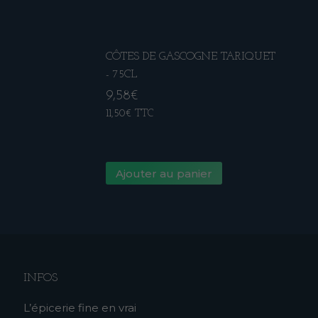
CÔTES DE GASCOGNE TARIQUET
- 75CL
9,58
€
11,50
€
TTC
Ajouter au panier
INFOS
L’épicerie fine en vrai