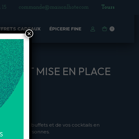
 15
commande@maisonlhote.com
Tours
FRETS CADEAUX
ÉPICERIE FINE
0
×
ION ET MISE EN PLACE
 place de vos buffets et de vos cocktails en
 jusqu’à 50 personnes.