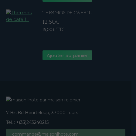
THERMOS DE CAFÉ 1L
12,50
€
15,00
€
TTC
Ajouter au panier
7 Bis Bd Heurteloup, 37000 Tours
Tél. :
+(33)243240215
commande@maisonlhote.com