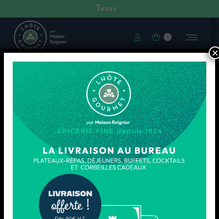
Tours
0
×