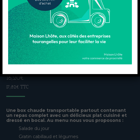
GRATIN CABILLAUD
16,20
€
17,82
€
TTC
Une box chaude transportable partout contenant
un repas complet avec un délicieux plat cuisiné et
dressé en bocal. Au menu nous vous proposons :
Salade du jour
Gratin cabillaud et légumes