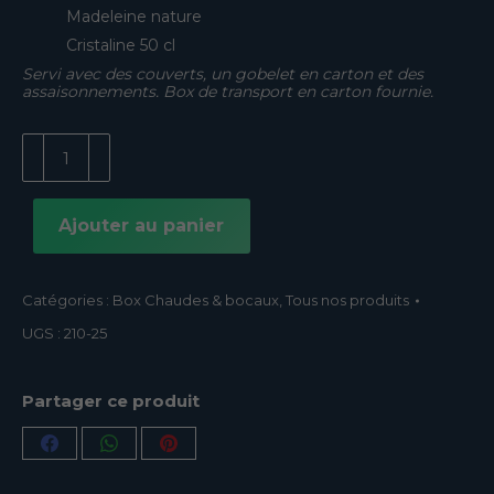
Madeleine nature
Cristaline 50 cl
Servi avec des couverts, un gobelet en carton et des
assaisonnements. Box de transport en carton fournie.
quantité
de
Gratin
Cabillaud
Ajouter au panier
Catégories :
Box Chaudes & bocaux
,
Tous nos produits
UGS :
210-25
Partager ce produit
Partager
Partager
Partager
sur
sur
sur