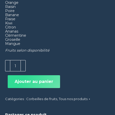
Orange
Raisin
Poire
Banane
Fraise
Kiwi
Citron
Ananas
Clémentine
Groseille
Mangue
Fruits selon disponibilité
quantité
de
Corbeille
de
Ajouter au panier
fruits
frais
-
Catégories :
Corbeilles de fruits
,
Tous nos produits
grande
Partager ce produit