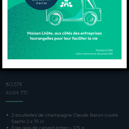
BOX DOUBLE
CHAMPAGNE
80,57
€
85,00
€
TTC
2 bouteilles de champagne Claude Baron cuvée
Saphir 2 x 75 cl
Foie gras de canard entier – 125 g