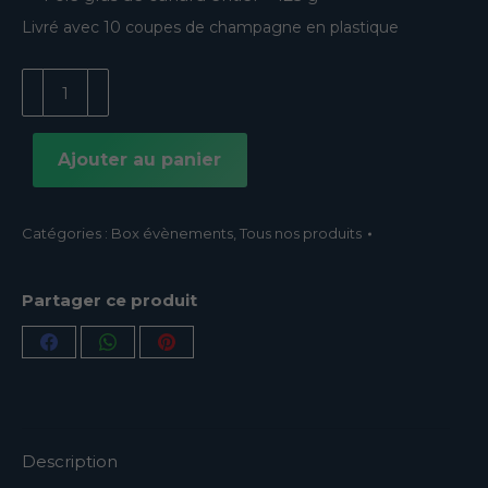
Livré avec 10 coupes de champagne en plastique
quantité
de
Box
double
Ajouter au panier
Champagne
Catégories :
Box évènements
,
Tous nos produits
Partager ce produit
Partager
Partager
Partager
sur
sur
sur
Facebook
WhatsApp
Pinterest
Description