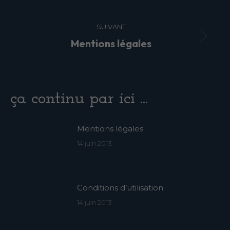
NAVIGATION
SUIVANT
ARTICLE
Article
Mentions légales
suivant
:
ça continu par ici ...
Mentions légales
14 juin 2013
Conditions d’utilisation
14 juin 2013