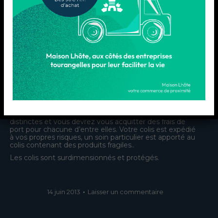
Les colis sont généralement expédiés en 48h après
réception de votre paiement. Le mode d’expédition
standard est le Colissimo suivi, remis sans signature. Si
vous souhaitez une remise avec signature, un coût
supplémentaire s’applique, merci de nous contacter.
Quel que soit le mode d’expédition choisi, nous vous
fournirons dès que possible un lien qui vous permettra
de suivre en ligne la livraison de votre colis.
Les frais d’expédition comprennent l’emballage, la
manutention et les frais postaux. Ils peuvent contenir
une partie fixe et une partie variable en fonction du prix
ou du poids de votre commande. Nous vous conseillons
de regrouper vos achats en une unique commande.
Nous ne pouvons pas grouper deux commandes
distinctes et vous devrez vous acquitter des frais de
port pour chacune d’entre elles. Votre colis est expédié
à vos propres risques, un soin particulier est apporté au
colis contenant des produits fragiles..
Les colis sont surdimensionnés et protégés.
14 juin 2013
Laisser un commentaire