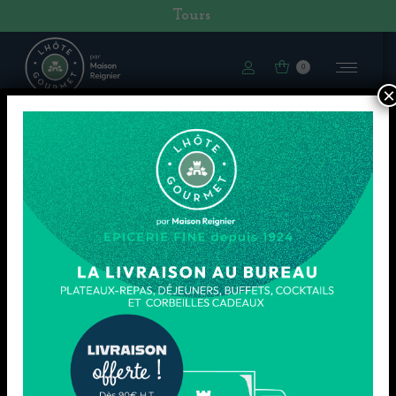
Tours
0
×
LIVRAISON
Vous êtes ici :
Accueil
Accueil
Livraison
LIVRAISONS ET
RETOURS
Le transport de votre colis